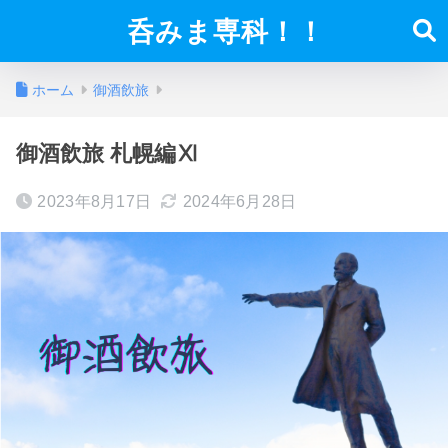
呑みま専科！！
ホーム
御酒飲旅
御酒飲旅 札幌編Ⅺ
2023年8月17日
2024年6月28日