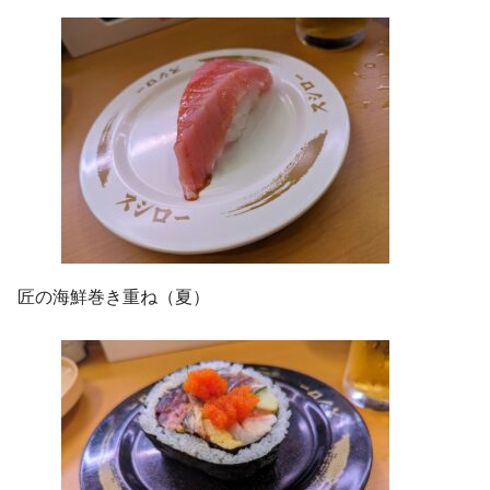
匠の海鮮巻き重ね（夏）