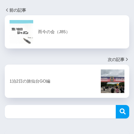
前の記事
而今の会（J85）
次の記事
1泊2日の旅仙台GO編