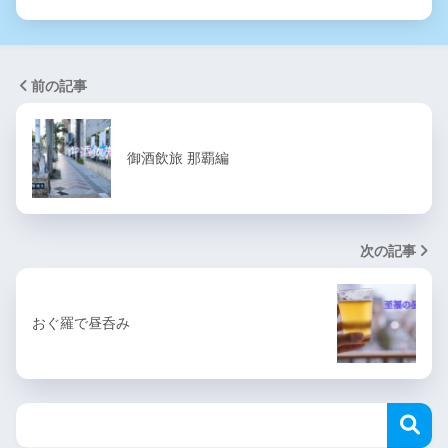
前の記事
御酒飲旅 那覇編
次の記事
おぐ羅で昼呑み