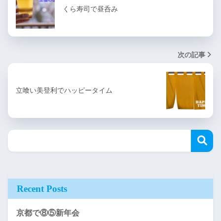
くら寿司で昼呑み
次の記事
立喰い美登利でハッピータイム
Recent Posts
京都で⑧⑤新年会