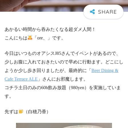
あかるい時間から吞みたくなる超ダメ人間！
こんにちは
「ore、」です。
今日はいつものオアシスJ85さんでイベントがあるので、
少しお腹に入れておきたいので早めに行動ます。どこにし
ようか少し歩き回りましたが、最終的に「
Beer Dining &
Cafe Terrace ALE
」さんにお邪魔します。
コチラ土日のみの60h飲み放題（980yen）を実施していま
す。
先ずは
（白穂乃香）